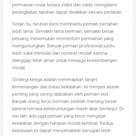
permainan mulai terasa stabil dan saldo mengalami
peningkatan, taruhan dapat dinaikkan secara perlahan.
Selain itu, taruhan kecil membantu pemain bertahan
lebih lama. Semakin lama bermain, semakin besar
peluang menemukan momentum permainan yang
menguntungkan. Banyak pemain profesional justru
lebih suka memulai dari nominal rendah karena
dianggap lebih aman untuk menjaga keseimbangan
modal.
Strategi ketiga adalah menerapkan target
kemenangan dan batas kekalahan. Ini menjadi aturan
penting yang sering diabaikan oleh pemain slot.
Banyak orang terus bermain setelah menang besar
karena merasa keberuntungan masih akan berlanjut. Di
sisi lain, ada juga pemain yang terus mengejar
kekalahan dengan harapan modal kembali. Kedua
kebiasaan ini dapat menyebabkan kerugian lebih