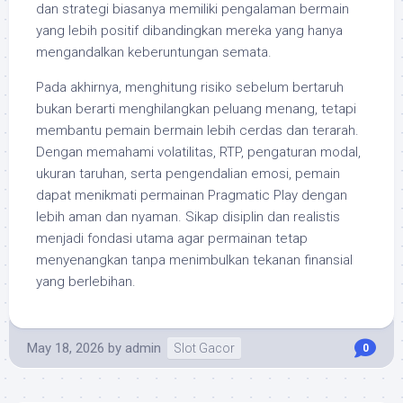
dan strategi biasanya memiliki pengalaman bermain
yang lebih positif dibandingkan mereka yang hanya
mengandalkan keberuntungan semata.
Pada akhirnya, menghitung risiko sebelum bertaruh
bukan berarti menghilangkan peluang menang, tetapi
membantu pemain bermain lebih cerdas dan terarah.
Dengan memahami volatilitas, RTP, pengaturan modal,
ukuran taruhan, serta pengendalian emosi, pemain
dapat menikmati permainan Pragmatic Play dengan
lebih aman dan nyaman. Sikap disiplin dan realistis
menjadi fondasi utama agar permainan tetap
menyenangkan tanpa menimbulkan tekanan finansial
yang berlebihan.
May 18, 2026
by
admin
Slot Gacor
0