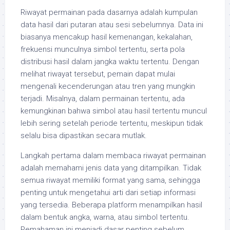
Riwayat permainan pada dasarnya adalah kumpulan
data hasil dari putaran atau sesi sebelumnya. Data ini
biasanya mencakup hasil kemenangan, kekalahan,
frekuensi munculnya simbol tertentu, serta pola
distribusi hasil dalam jangka waktu tertentu. Dengan
melihat riwayat tersebut, pemain dapat mulai
mengenali kecenderungan atau tren yang mungkin
terjadi. Misalnya, dalam permainan tertentu, ada
kemungkinan bahwa simbol atau hasil tertentu muncul
lebih sering setelah periode tertentu, meskipun tidak
selalu bisa dipastikan secara mutlak.
Langkah pertama dalam membaca riwayat permainan
adalah memahami jenis data yang ditampilkan. Tidak
semua riwayat memiliki format yang sama, sehingga
penting untuk mengetahui arti dari setiap informasi
yang tersedia. Beberapa platform menampilkan hasil
dalam bentuk angka, warna, atau simbol tertentu.
Pemahaman ini menjadi dasar penting sebelum