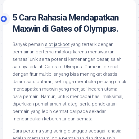
5 Cara Rahasia Mendapatkan
Maxwin di Gates of Olympus.
Banyak pemain
slot jackpot
yang tertarik dengan
permainan bertema mitologi karena menawarkan
sensasi unik serta potensi kemenangan besar, salah
satunya adalah Gates of Olympus. Game ini dikenal
dengan fitur multiplier yang bisa meningkat drastis
dalam satu putaran, sehingga membuka peluang untuk
mendapatkan maxwin yang menjadi incaran utama
para pemain. Namun, untuk mencapai hasil maksimal,
diperlukan pemahaman strategi serta pendekatan
bermain yang lebih cermat daripada sekadar
mengandalkan keberuntungan semata.
Cara pertama yang sering dianggap sebagai rahasia
adalah memahami pola permainan dan ritme spin.