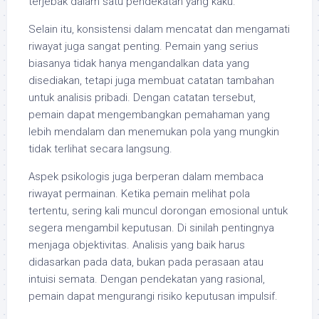
terjebak dalam satu pendekatan yang kaku.
Selain itu, konsistensi dalam mencatat dan mengamati
riwayat juga sangat penting. Pemain yang serius
biasanya tidak hanya mengandalkan data yang
disediakan, tetapi juga membuat catatan tambahan
untuk analisis pribadi. Dengan catatan tersebut,
pemain dapat mengembangkan pemahaman yang
lebih mendalam dan menemukan pola yang mungkin
tidak terlihat secara langsung.
Aspek psikologis juga berperan dalam membaca
riwayat permainan. Ketika pemain melihat pola
tertentu, sering kali muncul dorongan emosional untuk
segera mengambil keputusan. Di sinilah pentingnya
menjaga objektivitas. Analisis yang baik harus
didasarkan pada data, bukan pada perasaan atau
intuisi semata. Dengan pendekatan yang rasional,
pemain dapat mengurangi risiko keputusan impulsif.