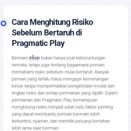
Cara Menghitung Risiko
Sebelum Bertaruh di
Pragmatic Play
Bermain
สล็อต
bukan hanya soal keberuntungan
semata, tetapi juga tentang bagaimana pemain
memahami risiko sebelum mulai bertaruh. Banyak
pemain yang terlalu fokus mengejar kemenangan
besar tanpa memperhatikan pengelolaan modal dan
tingkat risiko dari setiap permainan yang dipilih. Dalam
permainan dari Pragmatic Play, kemampuan
menghitung risiko menjadi salah satu faktor penting
yang dapat membantu pemain bermain lebih
terkontrol, nyaman, dan memiliki peluang bertahan
lebih lama saat bermain.