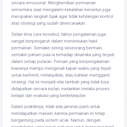
secara emosional. Menghentikan permainan
sementara saat mengalami kekalahan beruntun juga
merupakan langkah bijak agar tidak kehilangan kontrol
atas strategi yang sudah direncanakan.
Selain lima cara tersebut, faktor pengalaman juga
sangat berpengaruh dalam menentukan hasil
permainan. Semakin sering seseorang bermain,
semakin paham pula ia terhadap dinamika yang terjadi
dalam setiap putaran. Pemain yang berpengalaman
biasanya mampu mengenali kapan waktu yang tepat
untuk berhenti, melanjutkan, atau bahkan mengganti
strategi. Hal ini menjadi nilai tambah yang tidak bisa
didapatkan secara instan, melainkan melalui proses
belajar dan evaluasi yang berkelanjutan.
Dalam praktiknya, tidak ada jaminan pasti untuk
mendapatkan maxwin, karena permainan ini tetap
bergantung pada sistem acak. Namun, dengan