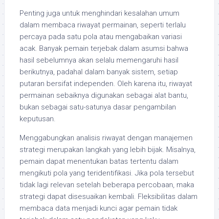
Penting juga untuk menghindari kesalahan umum
dalam membaca riwayat permainan, seperti terlalu
percaya pada satu pola atau mengabaikan variasi
acak. Banyak pemain terjebak dalam asumsi bahwa
hasil sebelumnya akan selalu memengaruhi hasil
berikutnya, padahal dalam banyak sistem, setiap
putaran bersifat independen. Oleh karena itu, riwayat
permainan sebaiknya digunakan sebagai alat bantu,
bukan sebagai satu-satunya dasar pengambilan
keputusan.
Menggabungkan analisis riwayat dengan manajemen
strategi merupakan langkah yang lebih bijak. Misalnya,
pemain dapat menentukan batas tertentu dalam
mengikuti pola yang teridentifikasi. Jika pola tersebut
tidak lagi relevan setelah beberapa percobaan, maka
strategi dapat disesuaikan kembali. Fleksibilitas dalam
membaca data menjadi kunci agar pemain tidak