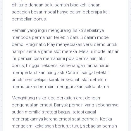
dihitung dengan baik, pemain bisa kehilangan
sebagian besar modal hanya dalam beberapa kali
pembelian bonus.
Pemain yang ingin mengurangi risiko sebaiknya
mencoba permainan terlebih dahulu dalam mode
demo. Pragmatic Play menyediakan versi demo untuk
hampir semua game slot mereka. Melalui mode latihan
ini, pemain bisa memahami pola permainan, fitur
bonus, hingga frekuensi kemenangan tanpa harus
mempertaruhkan uang asli. Cara ini sangat efektif
untuk mempelajari karakter sebuah slot sebelum
memutuskan bermain menggunakan saldo utama.
Menghitung risiko juga berkaitan erat dengan
pengendalian emosi. Banyak pemain yang sebenarnya
sudah memiliki strategi bagus, tetapi gagal
menerapkannya karena emosi saat bermain. Ketika
mengalami kekalahan berturut-turut, sebagian pemain