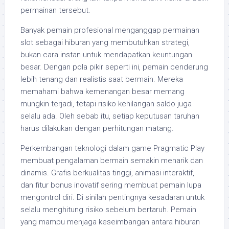
permainan tersebut.
Banyak pemain profesional menganggap permainan
slot sebagai hiburan yang membutuhkan strategi,
bukan cara instan untuk mendapatkan keuntungan
besar. Dengan pola pikir seperti ini, pemain cenderung
lebih tenang dan realistis saat bermain. Mereka
memahami bahwa kemenangan besar memang
mungkin terjadi, tetapi risiko kehilangan saldo juga
selalu ada. Oleh sebab itu, setiap keputusan taruhan
harus dilakukan dengan perhitungan matang.
Perkembangan teknologi dalam game Pragmatic Play
membuat pengalaman bermain semakin menarik dan
dinamis. Grafis berkualitas tinggi, animasi interaktif,
dan fitur bonus inovatif sering membuat pemain lupa
mengontrol diri. Di sinilah pentingnya kesadaran untuk
selalu menghitung risiko sebelum bertaruh. Pemain
yang mampu menjaga keseimbangan antara hiburan