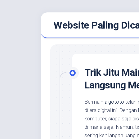
Skip
Website Paling Dica
to
content
Trik Jitu Mai
Langsung M
Bermain
algototo
telah 
di era digital ini. Den
komputer, siapa saja b
di mana saja. Namun, t
sering kehilangan uang