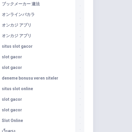
ブックメーカー 違法
オンラインバカラ
オンカジ アプリ
オンカジ アプリ
situs slot gacor
slot gacor
slot gacor
deneme bonusu veren siteler
situs slot online
slot gacor
slot gacor
Slot Online
เว็บตรง