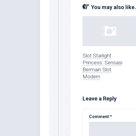
You may also like.
Slot Starlight
Princess: Sensasi
Bermain Slot
Modern
Leave a Reply
Comment
*