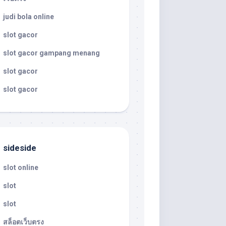
judi bola online
slot gacor
slot gacor gampang menang
slot gacor
slot gacor
sideside
slot online
slot
slot
สล็อตเว็บตรง