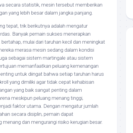
a secara statistik, mesin tersebut memberikan
n yang lebih besar dalam jangka panjang.
ng tepat, trik berikutnya adalah mengatur
cerdas. Banyak pemain sukses menerapkan
bertahap, mulai dari taruhan kecil dan meningkat
 mereka merasa mesin sedang dalam kondisi
 juga sebagai sistem martingale atau sistem
 bertujuan memanfaatkan peluang kemenangan
penting untuk diingat bahwa setiap taruhan harus
oll yang dimiliki agar tidak cepat kehabisan
ngan yang baik sangat penting dalam
arena meskipun peluang menang tinggi,
njadi faktor utama. Dengan mengatur jumlah
ahan secara disiplin, pemain dapat
menang dan mengurangi risiko kerugian besar.