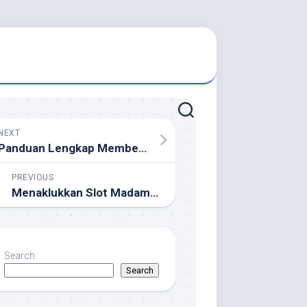
NEXT
Panduan Lengkap Membedakan Situs Gacor Asli dan Palsu
PREVIOUS
Menaklukkan Slot Madame Destiny: Trik dan Strategi
Search
Search