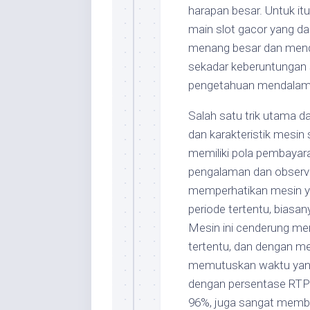
harapan besar. Untuk itu
main slot gacor yang d
menang besar dan menda
sekadar keberuntungan s
pengetahuan mendalam 
Salah satu trik utama 
dan karakteristik mesin 
memiliki pola pembayaran
pengalaman dan observa
memperhatikan mesin y
periode tertentu, biasa
Mesin ini cenderung me
tertentu, dan dengan m
memutuskan waktu yang 
dengan persentase RTP (
96%, juga sangat memb