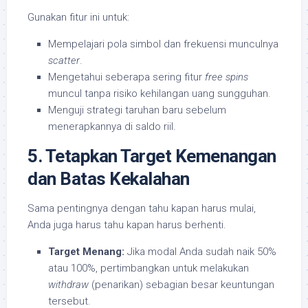
Gunakan fitur ini untuk:
Mempelajari pola simbol dan frekuensi munculnya
scatter
.
Mengetahui seberapa sering fitur
free spins
muncul tanpa risiko kehilangan uang sungguhan.
Menguji strategi taruhan baru sebelum
menerapkannya di saldo riil.
5. Tetapkan Target Kemenangan
dan Batas Kekalahan
Sama pentingnya dengan tahu kapan harus mulai,
Anda juga harus tahu kapan harus berhenti.
Target Menang:
Jika modal Anda sudah naik 50%
atau 100%, pertimbangkan untuk melakukan
withdraw
(penarikan) sebagian besar keuntungan
tersebut.