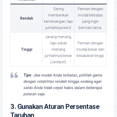
Sering
Pemain dengan
memberikan
modal terbatas
Rendah
kemenangan, tapi
yang ingin
jumlahnya kecil.
bermain lama.
Jarang menang,
tapi sekali
Pemain dengan
Tinggi
menang
modal besar dan
jumlahnya besar
kesabaran tinggi.
(Jackpot).
Tips:
Jika modal Anda terbatas, pilihlah game
dengan volatilitas rendah hingga sedang agar
saldo Anda tidak cepat habis dalam beberapa
putaran saja.
3. Gunakan Aturan Persentase
Taruhan