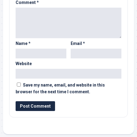
Comment
*
Name
*
Email
*
Website
Save my name, email, and website in this
browser for the next time I comment.