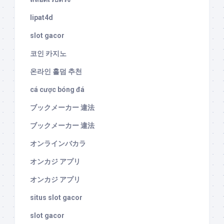
lipat4d
slot gacor
코인 카지노
온라인 홀덤 추천
cá cược bóng đá
ブックメーカー 違法
ブックメーカー 違法
オンラインバカラ
オンカジ アプリ
オンカジ アプリ
situs slot gacor
slot gacor