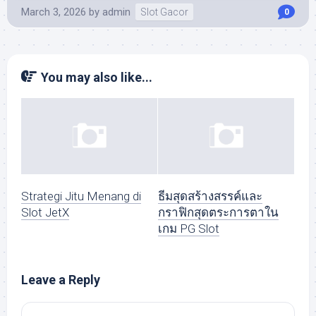
March 3, 2026
by
admin
Slot Gacor
0
You may also like...
Strategi Jitu Menang di
ธีมสุดสร้างสรรค์และ
Slot JetX
กราฟิกสุดตระการตาใน
เกม PG Slot
Leave a Reply