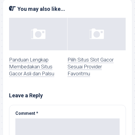
You may also like...
Panduan Lengkap
Pilih Situs Slot Gacor
Membedakan Situs
Sesuai Provider
Gacor Asli dan Palsu
Favoritmu
Leave a Reply
Comment
*