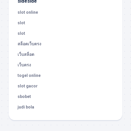
sideside
slot online
slot
slot
สล็อตเว็บตรง
เว็บสล็อต
เว็บตรง
togel online
slot gacor
sbobet
judi bola