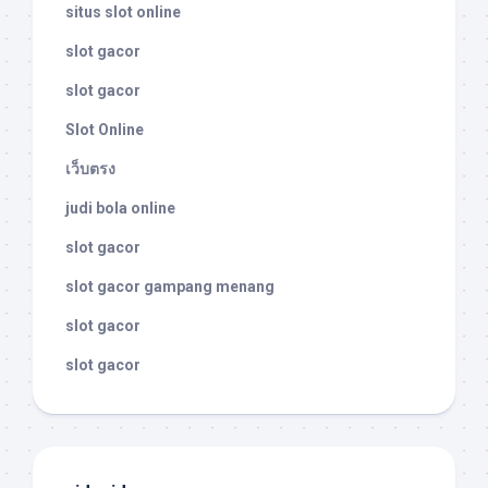
situs slot online
slot gacor
slot gacor
Slot Online
เว็บตรง
judi bola online
slot gacor
slot gacor gampang menang
slot gacor
slot gacor