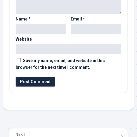
Name
*
Email
*
Website
Save my name, email, and website in this
browser for the next time I comment.
NEXT