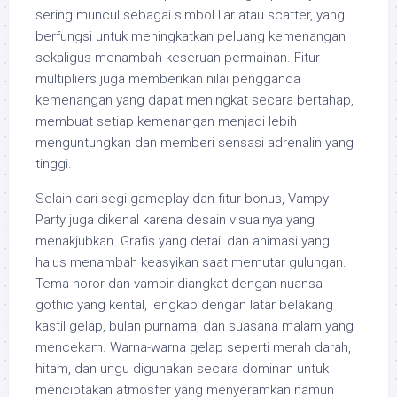
sering muncul sebagai simbol liar atau scatter, yang
berfungsi untuk meningkatkan peluang kemenangan
sekaligus menambah keseruan permainan. Fitur
multipliers juga memberikan nilai pengganda
kemenangan yang dapat meningkat secara bertahap,
membuat setiap kemenangan menjadi lebih
menguntungkan dan memberi sensasi adrenalin yang
tinggi.
Selain dari segi gameplay dan fitur bonus, Vampy
Party juga dikenal karena desain visualnya yang
menakjubkan. Grafis yang detail dan animasi yang
halus menambah keasyikan saat memutar gulungan.
Tema horor dan vampir diangkat dengan nuansa
gothic yang kental, lengkap dengan latar belakang
kastil gelap, bulan purnama, dan suasana malam yang
mencekam. Warna-warna gelap seperti merah darah,
hitam, dan ungu digunakan secara dominan untuk
menciptakan atmosfer yang menyeramkan namun