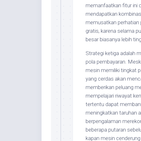
memanfaatkan fitur ini
mendapatkan kombinasi
memusatkan perhatian 
gratis, karena selama 
besar biasanya lebih ti
Strategi ketiga adalah
pola pembayaran. Meskip
mesin memiliki tingkat
yang cerdas akan menca
memberikan peluang mena
mempelajari riwayat ke
tertentu dapat memban
meningkatkan taruhan a
berpengalaman mereko
beberapa putaran sebe
kapan mesin cenderung