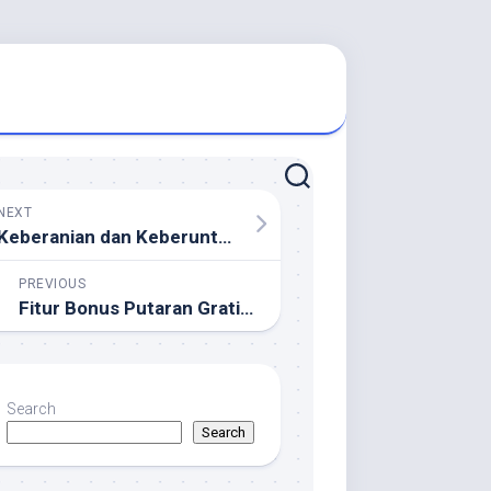
NEXT
Keberanian dan Keberuntungan di Dunia Yeti Quest
PREVIOUS
Fitur Bonus Putaran Gratis di Wild Wild Riches Megaways
Search
Search