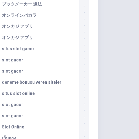
ブックメーカー 違法
オンラインバカラ
オンカジ アプリ
オンカジ アプリ
situs slot gacor
slot gacor
slot gacor
deneme bonusu veren siteler
situs slot online
slot gacor
slot gacor
Slot Online
เว็บตรง