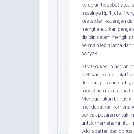
kerugian tersebut atau 
misalnya Rp 1 juta. Pe
kestabilan keuangan da
menghancurkan pengalam
disiplin dalam mengikut
bermain lebih lama dan
banyak.
Strategi kedua adalah 
oleh kasino atau platf
deposit, putaran gratis,
modal bermain tanpa h
Menggunakan bonus ini 
mendapatkan kemenangan
banyak putaran untuk me
untuk memahami fitur-fi
wild, scatter, dan bon