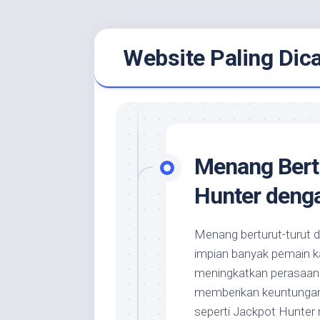
Skip
Website Paling Dica
to
content
Menang Bertu
Hunter denga
Menang berturut-turut 
impian banyak pemain ka
meningkatkan perasaan p
memberikan keuntungan f
seperti Jackpot Hunte