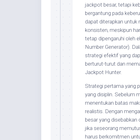
jackpot besar, tetapi k
bergantung pada keberu
dapat diterapkan untuk
konsisten, meskipun har
tetap dipengaruhi oleh
Number Generator). Dala
strategi efektif yang 
berturut-turut dan mem
Jackpot Hunter.
Strategi pertama yang pe
yang disiplin. Sebelum 
menentukan batas maks
realistis. Dengan menga
besar yang disebabkan o
jika seseorang memutu
harus berkomitmen untu