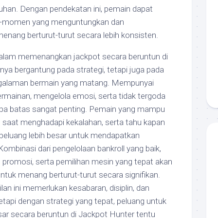
uhan. Dengan pendekatan ini, pemain dapat
momen yang menguntungkan dan
nang berturut-turut secara lebih konsisten.
 dalam memenangkan jackpot secara beruntun di
nya bergantung pada strategi, tetapi juga pada
galaman bermain yang matang. Mempunyai
rmainan, mengelola emosi, serta tidak tergoda
npa batas sangat penting. Pemain yang mampu
in saat menghadapi kekalahan, serta tahu kapan
i peluang lebih besar untuk mendapatkan
mbinasi dari pengelolaan bankroll yang baik,
 promosi, serta pemilihan mesin yang tepat akan
tuk menang berturut-turut secara signifikan.
lan ini memerlukan kesabaran, disiplin, dan
etapi dengan strategi yang tepat, peluang untuk
r secara beruntun di Jackpot Hunter tentu