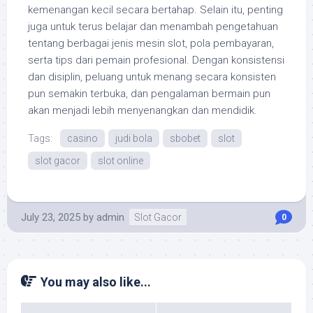
kemenangan kecil secara bertahap. Selain itu, penting
juga untuk terus belajar dan menambah pengetahuan
tentang berbagai jenis mesin slot, pola pembayaran,
serta tips dari pemain profesional. Dengan konsistensi
dan disiplin, peluang untuk menang secara konsisten
pun semakin terbuka, dan pengalaman bermain pun
akan menjadi lebih menyenangkan dan mendidik.
Tags:
casino
judi bola
sbobet
slot
slot gacor
slot online
July 23, 2025
by
admin
Slot Gacor
0
You may also like...