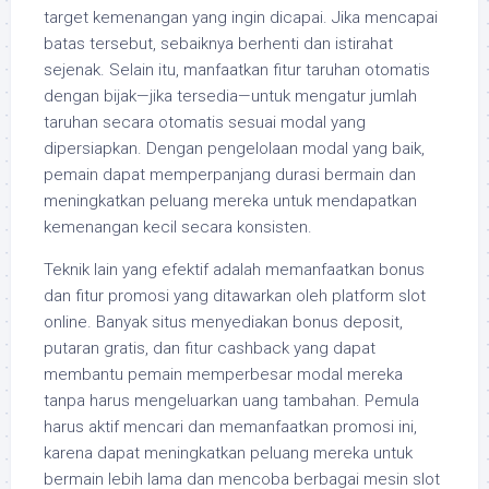
target kemenangan yang ingin dicapai. Jika mencapai
batas tersebut, sebaiknya berhenti dan istirahat
sejenak. Selain itu, manfaatkan fitur taruhan otomatis
dengan bijak—jika tersedia—untuk mengatur jumlah
taruhan secara otomatis sesuai modal yang
dipersiapkan. Dengan pengelolaan modal yang baik,
pemain dapat memperpanjang durasi bermain dan
meningkatkan peluang mereka untuk mendapatkan
kemenangan kecil secara konsisten.
Teknik lain yang efektif adalah memanfaatkan bonus
dan fitur promosi yang ditawarkan oleh platform slot
online. Banyak situs menyediakan bonus deposit,
putaran gratis, dan fitur cashback yang dapat
membantu pemain memperbesar modal mereka
tanpa harus mengeluarkan uang tambahan. Pemula
harus aktif mencari dan memanfaatkan promosi ini,
karena dapat meningkatkan peluang mereka untuk
bermain lebih lama dan mencoba berbagai mesin slot