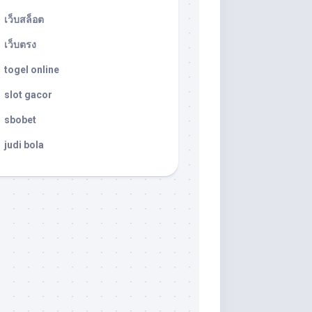
เว็บสล็อต
เว็บตรง
togel online
slot gacor
sbobet
judi bola