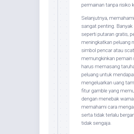
permainan tanpa risiko 
Selanjutnya, memahami 
sangat penting. Banyak
seperti putaran gratis,
meningkatkan peluang 
simbol pencar atau scat
memungkinkan pemain m
harus memasang taruhan
peluang untuk mendapa
mengeluarkan uang tam
fitur gamble yang me
dengan menebak warna k
memahami cara mengakti
serta tidak terlalu berg
tidak sengaja.