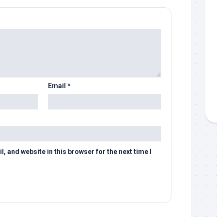
Email
*
 and website in this browser for the next time I