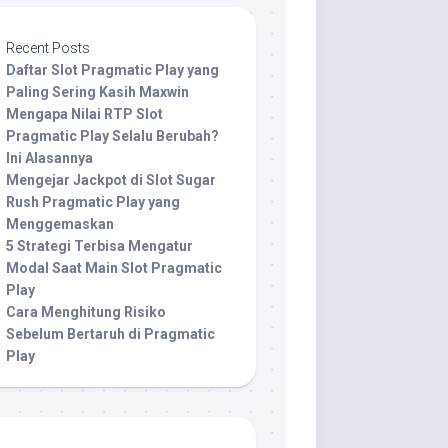
Recent Posts
Daftar Slot Pragmatic Play yang
Paling Sering Kasih Maxwin
Mengapa Nilai RTP Slot
Pragmatic Play Selalu Berubah?
Ini Alasannya
Mengejar Jackpot di Slot Sugar
Rush Pragmatic Play yang
Menggemaskan
5 Strategi Terbisa Mengatur
Modal Saat Main Slot Pragmatic
Play
Cara Menghitung Risiko
Sebelum Bertaruh di Pragmatic
Play