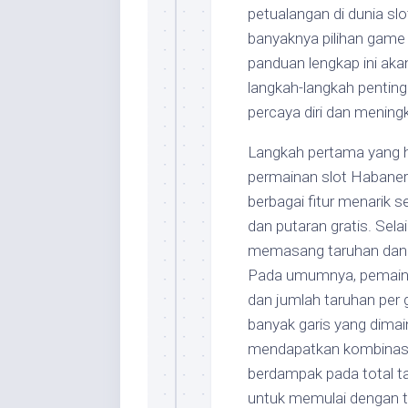
petualangan di dunia s
banyaknya pilihan game 
panduan lengkap ini 
langkah-langkah penting
percaya diri dan menin
Langkah pertama yang 
permainan slot Habanero
berbagai fitur menarik se
dan putaran gratis. Se
memasang taruhan dan m
Pada umumnya, pemain b
dan jumlah taruhan per 
banyak garis yang dimai
mendapatkan kombinasi 
berdampak pada total t
untuk memulai dengan tar