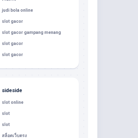
judi bola online
slot gacor
slot gacor gampang menang
slot gacor
slot gacor
sideside
slot online
slot
slot
สล็อตเว็บตรง