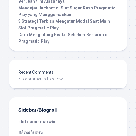
Berubah? Ini Alasannya
Mengejar Jackpot di Slot Sugar Rush Pragmatic
Play yang Menggemaskan
5 Strategi Terbisa Mengatur Modal Saat Main
Slot Pragmatic Play
Cara Menghitung Risiko Sebelum Bertaruh di
Pragmatic Play
Recent Comments
No comments to show.
Sidebar/Blogroll
slot gacor maxwin
สล็อตเว็บตรง