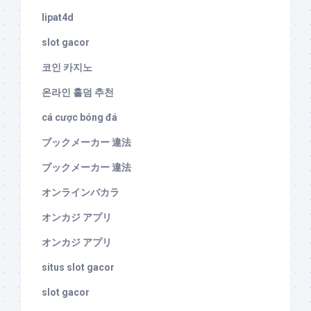
lipat4d
slot gacor
코인 카지노
온라인 홀덤 추천
cá cược bóng đá
ブックメーカー 違法
ブックメーカー 違法
オンラインバカラ
オンカジ アプリ
オンカジ アプリ
situs slot gacor
slot gacor