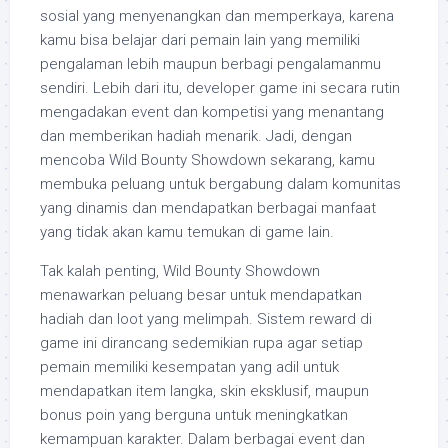
sosial yang menyenangkan dan memperkaya, karena
kamu bisa belajar dari pemain lain yang memiliki
pengalaman lebih maupun berbagi pengalamanmu
sendiri. Lebih dari itu, developer game ini secara rutin
mengadakan event dan kompetisi yang menantang
dan memberikan hadiah menarik. Jadi, dengan
mencoba Wild Bounty Showdown sekarang, kamu
membuka peluang untuk bergabung dalam komunitas
yang dinamis dan mendapatkan berbagai manfaat
yang tidak akan kamu temukan di game lain.
Tak kalah penting, Wild Bounty Showdown
menawarkan peluang besar untuk mendapatkan
hadiah dan loot yang melimpah. Sistem reward di
game ini dirancang sedemikian rupa agar setiap
pemain memiliki kesempatan yang adil untuk
mendapatkan item langka, skin eksklusif, maupun
bonus poin yang berguna untuk meningkatkan
kemampuan karakter. Dalam berbagai event dan