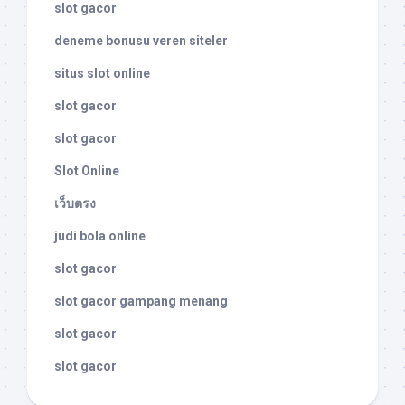
slot gacor
deneme bonusu veren siteler
situs slot online
slot gacor
slot gacor
Slot Online
เว็บตรง
judi bola online
slot gacor
slot gacor gampang menang
slot gacor
slot gacor