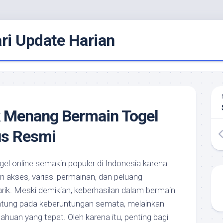
ri Update Harian
k Menang Bermain Togel
tus Resmi
el online semakin populer di Indonesia karena
kses, variasi permainan, dan peluang
k. Meski demikian, keberhasilan dalam bermain
antung pada keberuntungan semata, melainkan
ahuan yang tepat. Oleh karena itu, penting bagi