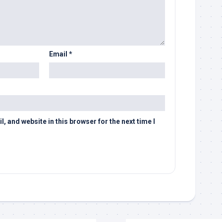
Email
*
 and website in this browser for the next time I