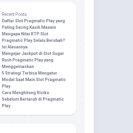
Recent Posts
Daftar Slot Pragmatic Play yang
Paling Sering Kasih Maxwin
Mengapa Nilai RTP Slot
Pragmatic Play Selalu Berubah?
Ini Alasannya
Mengejar Jackpot di Slot Sugar
Rush Pragmatic Play yang
Menggemaskan
5 Strategi Terbisa Mengatur
Modal Saat Main Slot Pragmatic
Play
Cara Menghitung Risiko
Sebelum Bertaruh di Pragmatic
Play