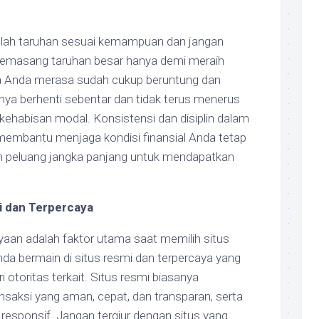
jumlah taruhan sesuai kemampuan dan jangan
memasang taruhan besar hanya demi meraih
a Anda merasa sudah cukup beruntung dan
nya berhenti sebentar dan tidak terus menerus
ehabisan modal. Konsistensi dan disiplin dalam
embantu menjaga kondisi finansial Anda tetap
 peluang jangka panjang untuk mendapatkan
mi dan Terpercaya
an adalah faktor utama saat memilih situs
Anda bermain di situs resmi dan terpercaya yang
ri otoritas terkait. Situs resmi biasanya
saksi yang aman, cepat, dan transparan, serta
responsif. Jangan tergiur dengan situs yang