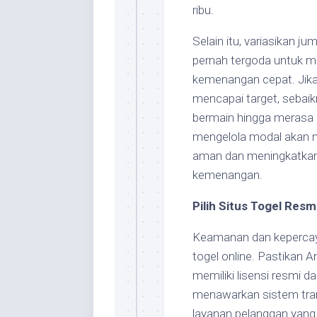
ribu.
Selain itu, variasikan 
pernah tergoda untuk 
kemenangan cepat. Jik
mencapai target, sebaik
bermain hingga merasa k
mengelola modal akan m
aman dan meningkatkan
kemenangan.
Pilih Situs Togel Res
Keamanan dan kepercaya
togel online. Pastikan 
memiliki lisensi resmi da
menawarkan sistem tran
layanan pelanggan yang 