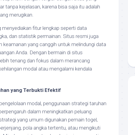
tanpa kejelasan, karena bisa saja itu adalah
yang merugikan.
ang menyediakan fitur lengkap seperti data
gka, dan statistik permainan. Situs resmi juga
em keamanan yang canggih untuk melindungi data
euangan Anda. Dengan bermain di situs
 lebih tenang dan fokus dalam merancang
 kehilangan modal atau mengalami kendala
han yang Terbukti Efektif
n pengelolaan modal, penggunaan strategi taruhan
 berpengaruh dalam meningkatkan peluang
trategi yang umum digunakan pemain togel,
erjenjang, pola angka tertentu, atau mengikuti